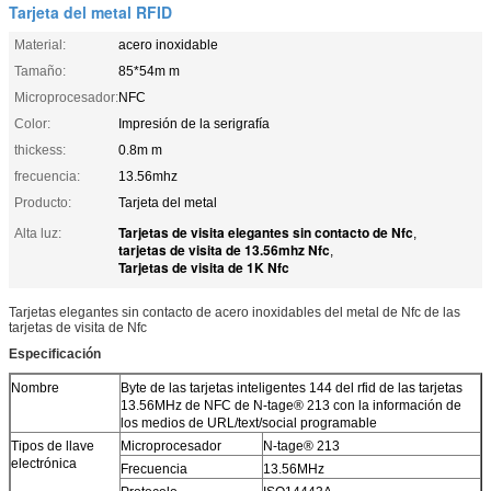
Tarjeta del metal RFID
Material:
acero inoxidable
Tamaño:
85*54m m
Microprocesador:
NFC
Color:
Impresión de la serigrafía
thickess:
0.8m m
frecuencia:
13.56mhz
Producto:
Tarjeta del metal
Tarjetas de visita elegantes sin contacto de Nfc
Alta luz:
,
tarjetas de visita de 13.56mhz Nfc
,
Tarjetas de visita de 1K Nfc
Tarjetas elegantes sin contacto de acero inoxidables del metal de Nfc de las
tarjetas de visita de Nfc
Especificación
Nombre
Byte de las tarjetas inteligentes 144 del rfid de las tarjetas
13.56MHz de NFC de N-tage® 213 con la información de
los medios de URL/text/social programable
Tipos de llave
Microprocesador
N-tage® 213
electrónica
Frecuencia
13.56MHz