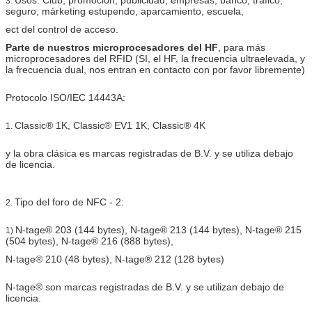
3.
seguro, márketing estupendo, aparcamiento, escuela,
ect del control de acceso.
Parte de nuestros microprocesadores del HF
, para más
microprocesadores del RFID (SI, el HF, la frecuencia ultraelevada, y
la frecuencia dual, nos entran en contacto con por favor libremente)
Protocolo ISO/IEC 14443A:
Classic® 1K, Classic® EV1 1K, Classic® 4K
1.
y la obra clásica es marcas registradas de B.V. y se utiliza debajo
de licencia.
Tipo del foro de NFC - 2:
2.
N-tage® 203 (144 bytes), N-tage® 213 (144 bytes), N-tage® 215
1)
(504 bytes), N-tage® 216 (888 bytes),
N-tage® 210 (48 bytes), N-tage® 212 (128 bytes)
N-tage® son marcas registradas de B.V. y se utilizan debajo de
licencia.