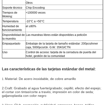
Otros
Soporte técnico
Chip Encoding
Tiempos de
>100000 veces
Woking:
Temperatura
-10°C a +50°C
Humedad de
el ≤80%
funcionamiento
Disponibilidad de
Las muestras libres están disponibles a petición
la muestra
Empaquetado
Embalaje de la tarjeta de tamaño estándar: 200pcs/inner
caja, 5000pcs/ctn. G.W.: 35KG/CTN
Uso
Control de acceso: tarjeta de la cerradura de puerta del
hotel, gestión de la comunidad
Las características de las tarjetas estándar del metal:
Material: De acero inoxidable, de cobre amarillo
1.
2.Craft: Grabado al agua fuerte/grabado; cepilló; efecto del espejo;
el cortar con tintas/corte a través; impresión en color de seda;
galjanoplastia con color negro
Usos: Club, promoción, publicidad, empresas, banco, tráfico,