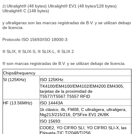
Ultralight® (48 bytes) Ultralight® EV1 (48 bytes/128 bytes)
2)
Ultralight® C (148 bytes)
y ultraligeras son las marcas registradas de B.V. y se utilizan debajo
de licencia.
Protocolo ISO 15693/ISO 18000-3:
® SLIX, ® SLIX-S, ® SLIX-L, ® SLIX 2
® son marcas registradas de B.V. y se utilizan debajo de licencia.
Chips&frequency
SI (125KHz)
ISO 125KHz:
TK4100/EM4100/EM4102/EM4200.EM4305,
tarjetas de la proximidad de
T5577/T5567.T5557 RFID
HF (13.56MHz)
ISO 14443A
1k clásico, 4k, FM08, C ultraligera, ultraligera,
Ntg213/215/216, D*SFire EV1 2K/8K
ISO 15693:
CODE2, YO CIFRO SLI, YO CIFRO SLI-X, las
Etiqueta-TIC TI2048/TI256