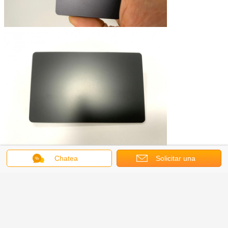
Chatea
Solicitar una
Tarjeta programable de Rfid
Etiquetas:
,
carnets de socio del rfid
,
cotización
Carné de identidad de la radiofrecuencia
Obtenga el mejor precio por