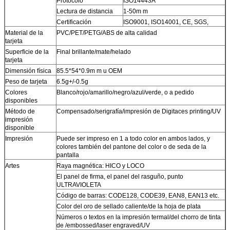
Protocolo
ISO14443A
Lectura de distancia
1-50m m
Certificación
ISO9001, ISO14001, CE, SGS,
Material de la
PVC/PET/PETG/ABS de alta calidad
tarjeta
Superficie de la
Final brillante/mate/helado
tarjeta
Dimensión física
85.5*54*0.9m m u OEM
Peso de tarjeta
6.5g+/-0.5g
Colores
Blanco/rojo/amarillo/negro/azul/verde, o a pedido
disponibles
Método de
Compensado/serigrafía/impresión de Digitaces printing/UV
impresión
disponible
Impresión
Puede ser impreso en 1 a todo color en ambos lados, y
colores también del pantone del color o de seda de la
pantalla
Artes
Raya magnética: HICO y LOCO
El panel de firma, el panel del rasguño, punto
ULTRAVIOLETA
Código de barras: CODE128, CODE39, EAN8, EAN13 etc.
Color del oro de sellado caliente/de la hoja de plata
Números o textos en la impresión termal/del chorro de tinta
de /embossed/laser engraved/UV