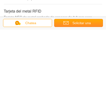
Tarjeta del metal RFID
Tarjeta NFC de metal grabada de espesor de 0,8 mm para
artesanía plateada de negocios
Chatea
Solicitar una
cotización
tarjetas de PVC
Impresión compensada del lado del doble 4C del PVC de visita
de las tarjetas TK4100 125KHZ del microprocesador brillante de
la identificación
Medalla de oro del metal
el funcionamiento atlético de los deportes de las medallas de oro
del metal de la antigüedad 3d concedió a 2m m grueso
Arte del marco metálico
El oro cuadrado de la decoración capítulo el arte de la pared
para el dormitorio contemporáneo de 500 x de 700m m
Fan plegable del metal