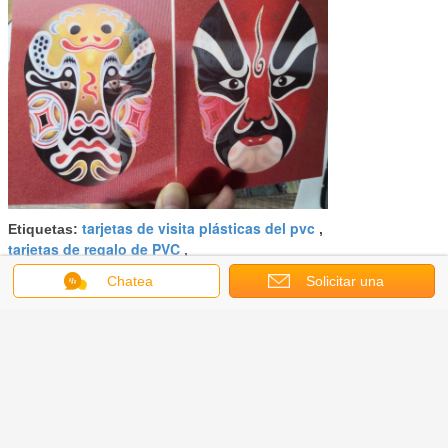
tarjetas de visita plásticas del pvc
Etiquetas:
,
tarjetas de regalo de PVC
,
tarjetas de la identificación del pvc de la impresión
Chatea
Solicitar una
Obtenga el mejor precio por
cotización
Tarjetas de visita plásticas del
Pvc del restaurante o del hotel
con la tarjeta imprimen/3D Vip del
logotipo