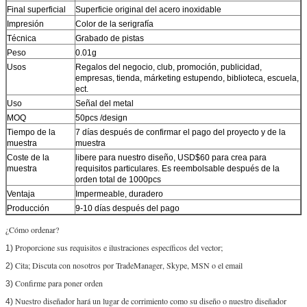
Final superficial
Superficie original del acero inoxidable
Impresión
Color de la serigrafía
Técnica
Grabado de pistas
Peso
0.01g
Usos
Regalos del negocio, club, promoción, publicidad,
empresas, tienda, márketing estupendo, biblioteca, escuela,
ect.
Uso
Señal del metal
MOQ
50pcs /design
Tiempo de la
7 días después de confirmar el pago del proyecto y de la
muestra
muestra
Coste de la
libere para nuestro diseño, USD$60 para crea para
muestra
requisitos particulares. Es reembolsable después de la
orden total de 1000pcs
Ventaja
Impermeable, duradero
Producción
9-10 días después del pago
¿Cómo ordenar?
Proporcione sus requisitos e ilustraciones específicos del vector;
1)
Cita; Discuta con nosotros por TradeManager, Skype, MSN o el email
2)
Confirme para poner orden
3)
Nuestro diseñador hará un lugar de corrimiento como su diseño o nuestro diseñador
4)