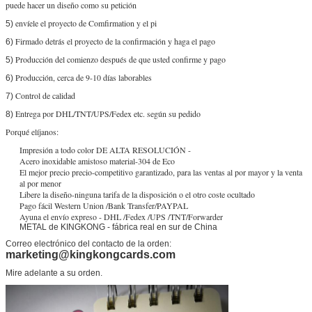
puede hacer un diseño como su petición
envíele el proyecto de Comfirmation y el pi
5)
Firmado detrás el proyecto de la confirmación y haga el pago
6)
Producción del comienzo después de que usted confirme y pago
5)
Producción, cerca de 9-10 días laborables
6)
Control de calidad
7)
Entrega por DHL/TNT/UPS/Fedex etc. según su pedido
8)
Porqué elíjanos:
Impresión a todo color DE ALTA RESOLUCIÓN -
Acero inoxidable amistoso material-304 de Eco
El mejor precio precio-competitivo garantizado, para las ventas al por mayor y la venta
al por menor
Libere la diseño-ninguna tarifa de la disposición o el otro coste ocultado
Pago fácil Western Union /Bank Transfer/PAYPAL
Ayuna el envío expreso - DHL /Fedex /UPS /TNT/Forwarder
METAL de KINGKONG - fábrica real en sur de China
Correo electrónico del contacto de la orden:
marketing@kingkongcards.com
Mire adelante a su orden.