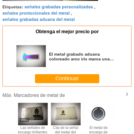
señales grabadas personalizadas
Etiquetas:
,
señales promocionales del metal
,
señales grabadas aduana del metal
Obtenga el mejor precio por
El metal grabado aduana
coloreado arco iris marca una
dirección de la Internet el acero
inoxidable KINGKONG
Continuar
Marcadores de metal de
Más
entas de
Las señales de
Clip de la señal
El metal de
El meta
 de Logo
encargo brillantes
del metal del
encargo de
encargo de