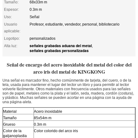
Tamaño:
68x33m m
Espesor:
0.3m m
Uso:
Señal
Usuario
Profesor, estudiante, vendedor, personal, bibliotecario
aplicable:
Logotipo:
personalizados
señales grabadas aduana del metal
Alta luz:
,
señales grabadas personalizadas
Señal de encargo del acero inoxidable del metal del color del
arco iris del metal de KINGKONG
Una señal es marcador fino, hecho comúnmente de tarjeta, del cuero, o de la
tela, usada para mantener el lugar del lector un libro y para permitir al lector
volverle fácilmente. Otros materiales con frecuencia usados para las señales
son de papel, metales como la plata y el latón, seda, madera, cordón (costura),
y plástico. Muchas señales se pueden acortar en una página con la ayuda de
una página-aleta.
Material
Acero inoxidable
Tamaño
85x54m m
Grueso
0.3m m
Color de la
Color colorido del arco iris
galjanoplastia