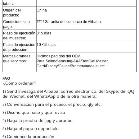
fábrica:
Origen del
China
producto:
Condiciones de
T/T / Garantía del comercio de Alibaba
pago:
Plazo de ejecución
3~5 días
del muestreo:
Plazo de ejecución
10~15 días
de producción:
Marcas grandes
Hicimos pedidos del OEM:
que servimos:
Para Seiko/Samsung/AXA/BenQ/el Master
Card/Disney/Celine/Brother/vadee el etc.
FAQ
¿Cómo ordenar?
Send investiga del Alibaba, correo electrónico, del Skype, del QQ,
1)
del Wechat, del WthatsApp o de la otra manera;
Conversación para el proceso, el precio, qty etc.
2)
Diseño que hace y que revisa
3)
Haga la prueba del jpg y apruebe.
4)
Haga el pago o deposítelo
5)
Comience la producción
6)