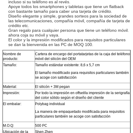
incluso si su teléfono es al revés.
Apoye todos los smartphones y tabletas que tiene un flatback
con bastante tamaño para caber una tarjeta de crédito.
Diseño elegante y simple, grandes sorteos para la sociedad de
las telecomunicaciones, compañía móvil, compañía de tarjeta de
crédito etc.
Gran regalo para cualquier persona que tiene un teléfono móvil.
ahora coja su móvil y vaya.
El color y la impresión modificados para requisitos particulares
se dan la bienvenida en las PC de MOQ 100.
Nombre de
Cartera de encargo del portatarjetas de la caja del teléfono
producto:
móvil del silicón del OEM
Tamaño:
Tamaño estándar existente: 8,6 x 5,7 cm
El tamaño modificado para requisitos particulares también
se acoge con satisfacción
Material:
El silicón + 3M pegan
Impresión:
Por todo la impresión en offset/la impresión de la serigrafía
del color sólido según el diseño del cliente
El embalar:
Polybag individual
La manera de empaquetado modificada para requisitos
particulares también se acoge con satisfacción
M.O.Q:
500 PC
Ubicación de la
Shen Zhen