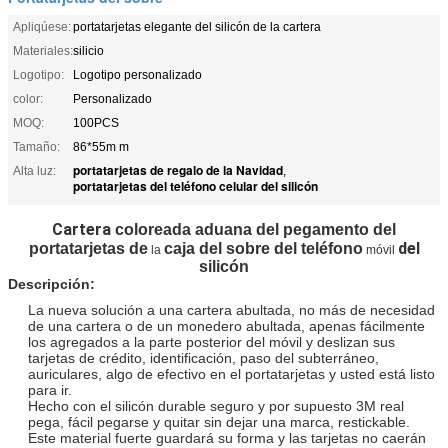
Apliqúese:
portatarjetas elegante del silicón de la cartera
Materiales:
silicio
Logotipo:
Logotipo personalizado
color:
Personalizado
MOQ:
100PCS
Tamaño:
86*55m m
portatarjetas de regalo de la Navidad
Alta luz:
,
portatarjetas del teléfono celular del silicón
Cartera
coloreada aduana del
pegamento
del
del
portatarjetas de
caja del sobre del teléfono
la
móvil
silicón
Descripción:
La nueva solución a una cartera abultada, no más de necesidad
de una cartera o de un monedero abultada, apenas fácilmente
los agregados a la parte posterior del móvil y deslizan sus
tarjetas de crédito, identificación, paso del subterráneo,
auriculares, algo de efectivo en el portatarjetas y usted está listo
para ir.
Hecho con el silicón durable seguro y por supuesto 3M real
pega, fácil pegarse y quitar sin dejar una marca, restickable.
Este material fuerte guardará su forma y las tarjetas no caerán