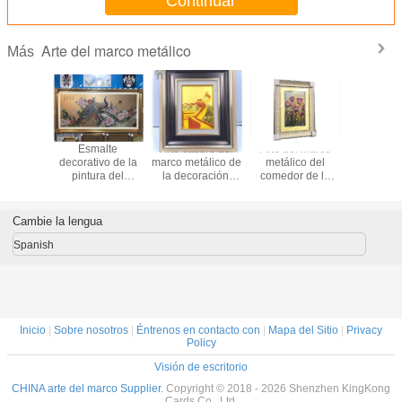
Continuar
Arte del marco metálico
Más
Esmalte
Arte casero del
Arte del marco
Esma
decorativo de la
marco metálico de
metálico del
decorativ
pintura del
la decoración,
comedor de la
pintura
Cloisonne del arte
marco de cobre
decoración, oro
Cloisonne 
de la pared del
amarillo de acero
de 200x300m
de la par
marco del metal
de aluminio de la
m/arte del marco
marco del
Cambie la lengua
del hotel de
foto del metal
de la plata
del hot
encargo
enca
Spanish
Inicio
|
Sobre nosotros
|
Éntrenos en contacto con
|
Mapa del Sitio
|
Privacy
Policy
Visión de escritorio
CHINA arte del marco Supplier.
Copyright © 2018 - 2026 Shenzhen KingKong
Cards Co., Ltd.