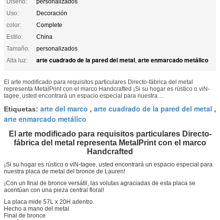
Diseño:
personalizados
Uso:
Decoración
color:
Complete
Estilo:
China
Tamaño:
personalizados
arte cuadrado de la pared del metal
arte enmarcado metálico
Alta luz:
,
El arte modificado para requisitos particulares Directo-fábrica del metal
representa MetalPrint con el marco Handcrafted ¡Si su hogar es rústico o viN-
tagee, usted encontrará un espacio especial para nuestra ...
arte del marco
arte cuadrado de la pared del metal
Etiquetas:
,
,
arte enmarcado metálico
El arte modificado para requisitos particulares Directo-
fábrica del metal representa MetalPrint con el marco
Handcrafted
¡Si su hogar es rústico o viN-tagee, usted encontrará un espacio especial para
nuestra placa de metal del bronce de Lauren!
¡Con un final de bronce versátil, las volutas agraciadas de esta placa se
acentúan con una pieza central floral!
La placa mide 57L x 20H adentro.
Hecho a mano del metal
Final de bronce