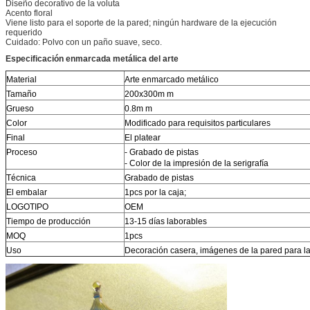
Diseño decorativo de la voluta
Acento floral
Viene listo para el soporte de la pared; ningún hardware de la ejecución
requerido
Cuidado: Polvo con un paño suave, seco.
Especificación
enmarcada metálica
del
arte
Material
Arte enmarcado metálico
Tamaño
200x300m m
Grueso
0.8m m
Color
Modificado para requisitos particulares
Final
El platear
Proceso
- Grabado de pistas
- Color de la impresión de la serigrafía
Técnica
Grabado de pistas
El embalar
1pcs por la caja;
LOGOTIPO
OEM
Tiempo de producción
13-15 días laborables
MOQ
1pcs
Uso
Decoración casera,
imágenes de la pared para la