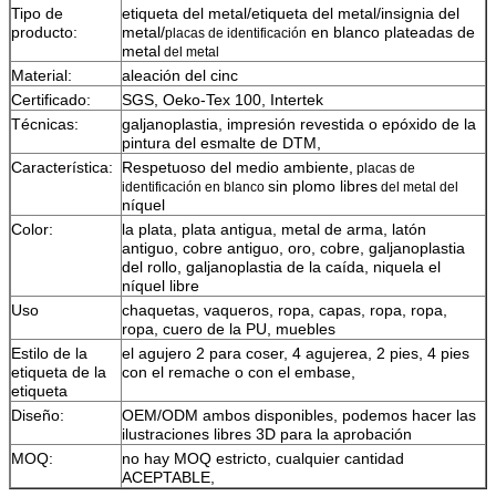
Tipo de
etiqueta del metal/etiqueta del metal/insignia del
producto:
metal/
en blanco
plateadas de
placas de identificación
metal
del metal
Material:
aleación del cinc
Certificado:
SGS, Oeko-Tex 100, Intertek
Técnicas:
galjanoplastia, impresión revestida o epóxido de la
pintura del esmalte de DTM,
Característica:
Respetuoso del medio ambiente,
placas de
sin plomo
libres
identificación en blanco
del metal del
níquel
Color:
la plata, plata antigua, metal de arma, latón
antiguo, cobre antiguo, oro, cobre, galjanoplastia
del rollo, galjanoplastia de la caída, niquela el
níquel libre
Uso
chaquetas, vaqueros, ropa, capas, ropa, ropa,
ropa, cuero de la PU, muebles
Estilo de la
el agujero 2 para coser, 4 agujerea, 2 pies, 4 pies
etiqueta de la
con el remache o con el embase,
etiqueta
Diseño:
OEM/ODM ambos disponibles, podemos hacer las
ilustraciones libres 3D para la aprobación
MOQ:
no hay MOQ estricto, cualquier cantidad
ACEPTABLE,