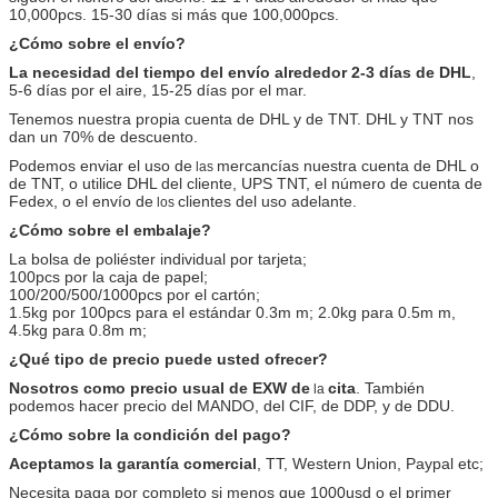
10,000pcs. 15-30 días si más que 100,000pcs.
¿Cómo sobre el envío?
La necesidad del tiempo del envío alrededor 2-3 días de DHL
,
5-6 días por el aire, 15-25 días por el mar.
Tenemos nuestra propia cuenta de DHL y de TNT. DHL y TNT nos
dan un 70% de descuento.
Podemos enviar el uso de
mercancías nuestra cuenta de DHL o
las
de TNT, o utilice DHL del cliente, UPS TNT, el número de cuenta de
Fedex, o el envío de
clientes del uso adelante.
los
¿Cómo sobre el embalaje?
La bolsa de poliéster individual por tarjeta;
100pcs por la caja de papel;
100/200/500/1000pcs por el cartón;
1.5kg por 100pcs
para el estándar 0.3m m
;
2.0kg para 0.5m m,
4.5kg para 0.8m m;
¿Qué tipo de precio puede usted ofrecer?
Nosotros como precio usual de EXW de
cita
. También
la
podemos hacer precio del MANDO, del CIF, de DDP, y de DDU.
¿Cómo sobre la condición del pago?
Aceptamos la garantía comercial
,
TT, Western Union, Paypal etc;
Necesita paga por completo si menos que 1000usd o el primer