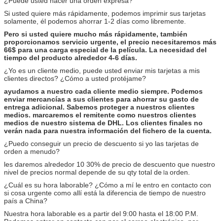
¿Puede usted hacer una orden expresa?
Si usted quiere más rápidamente, podemos imprimir sus tarjetas
solamente, él podemos ahorrar 1-2 días como libremente.
Pero si usted quiere mucho más rápidamente, también
proporcionamos servicio urgente, el precio necesitaremos más
66$ para una carga especial de la película. La necesidad del
tiempo del producto alrededor 4-6 días.
¿
Yo es
un cliente medio, puede usted enviar mis tarjetas a mis
clientes directos? ¿Cómo a usted protéjame?
ayudamos a nuestro cada cliente medio siempre. Podemos
enviar mercancías a sus clientes para ahorrar su gasto de
entrega adicional. Sabemos proteger a nuestros clientes
medios. marcaremos el remitente como nuestros clientes
medios de nuestro sistema de DHL. Los clientes finales no
verán nada para nuestra información del fichero de la cuenta.
¿Puedo conseguir un precio de descuento si yo las tarjetas de
orden a menudo?
les daremos alrededor
10 30% de
precio de descuento que nuestro
nivel de precios normal depende de su qty total de
orden.
la
¿
Cuál es
su hora laborable? ¿Cómo a mí le entro en contacto con
si cosa urgente como allí está la diferencia de tiempo de nuestro
país a China?
Nuestra hora laborable es a partir del 9:00 hasta el 18:00 P.M.