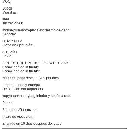
MOQ:
10pcs
Muestras:
libre
Ilustraciones:
molde-pulimento-placa etc del molde-dado
Servicio:
OEM Y ODM
Plazo de ejecución:
8-12 días
Envío:
AIRE DE DHL UPS TNT FEDEX EL CCSME
Capacidad de la fuente
Capacidad de la fuente:
3000000 pedazos/pedazos por mes
Empaquetado y entrega
Detalles de empaquetado
copypaper o polybag interior y cartón afuera
Puerto
Shenzhen/Guangzhou
Plazo de ejecución:
Enviado en 10 días después del pago