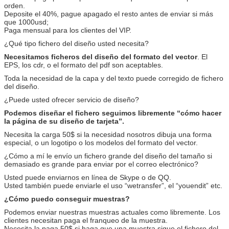
orden.
Deposite el 40%, pague apagado el resto antes de enviar si más
que 1000usd;
Paga mensual para los clientes del VIP.
¿
Qué tipo
fichero del diseño
usted necesita
?
Necesitamos ficheros del diseño del formato del vector
.
El
EPS
, los cdr, o el formato del pdf son
aceptables
.
Toda la necesidad de la capa y del texto puede corregido de fichero
del diseño.
¿Puede usted ofrecer servicio de diseño?
Podemos diseñar el fichero seguimos libremente “cómo hacer
la página de su diseño de tarjeta”.
Necesita la carga 50$ si la necesidad nosotros dibuja una forma
especial, o un logotipo o los modelos del formato del vector.
¿Cómo a mí le envío un fichero grande del diseño del tamaño si
demasiado es grande para enviar por el correo electrónico?
Usted puede enviarnos en línea de Skype o de QQ.
Usted también puede enviarle el uso “wetransfer”, el “youendit” etc.
¿Cómo puedo conseguir muestras?
Podemos enviar nuestras muestras actuales como libremente. Los
clientes necesitan paga el franqueo de la muestra.
Necesita la paga 50$
si haga que una muestra sigue el fichero del