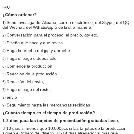
FAQ
¿Cómo ordenar?
Send investiga
del Alibaba,
correo electrónico, del Skype, del QQ,
1)
del Wechat, del WthatsApp o de
otra manera;
la
Conversación para el proceso, el precio, qty etc.
2)
Diseño que hace y que revisa
3)
Haga la prueba del jpg y apruebe.
4)
Haga el pago o deposítelo
5)
Comience la producción
6)
Reacción de la producción
5)
Reacción del envío;
6)
Haga el pago del resto;
7)
envío
8)
Seguimiento hasta las mercancías recibidas
9)
¿Cuánto tiempo es el tiempo de producción?
1-2 días para las tarjetas de presentación grabadas laser;
8-10 días si menos que 10,000pcs si las tarjetas de la producción
siguen el fichero del diseño. 11-14 días alrededor si más que